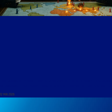
LIBRE JOURNAL DE LA FRANCE LIBRE DU 12 MAI 2026 : « L’ÉTAT DE LA FRANCE ; LA SITUATION
INTERNATIONALE : USA – ISRAËL – IRAN ; RETOUR SUR LE RAPPORT DE CHARLES ALLONCLE »
12 MAI 2026