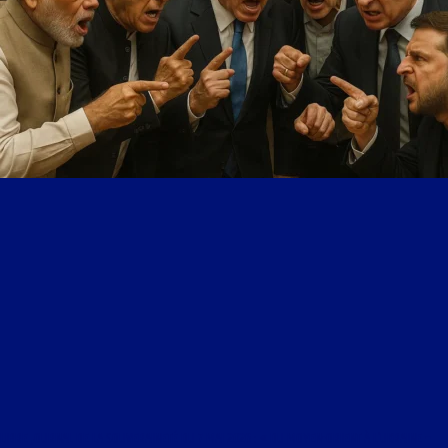
LIBRE JOURNAL DE LA SOUVERAINETÉ DU 7 MAI 2026 : « DU MOYEN-ORIENT À L’UKRAINE –