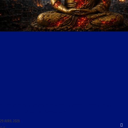
RESTONS COURTOIS DU 29 AVRIL 2026 : « ECOUTER WAGNER ET ENVAHIR L’IRAN ? ;
GÉOSTRATÉGIE ET BOUDDHISME ROMANTIQUE »
29 AVRIL 2026