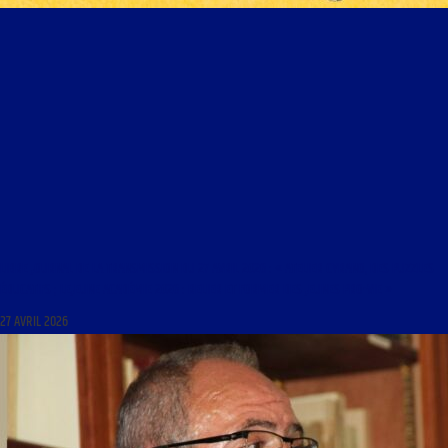
LIBRE JOURNAL DE LA TRANSMISSION DU 27 AVRIL 2026 : « ATELIER CYRANO, DES PUZZLES
ÉDUCATIFS ; LEJEUNE ACADÉMIE 2026 : RELIER ET FORMER DES JEUNES PRO-VIE »
27 AVRIL 2026