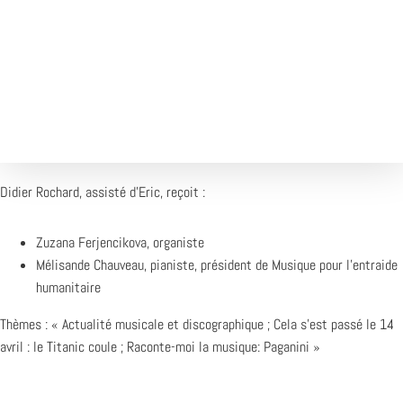
1X
Désolé, aucun résultat
Essayez d'autres mots-clés
Didier Rochard, assisté d’Eric, reçoit :
Zuzana Ferjencikova, organiste
Mélisande Chauveau, pianiste, président de Musique pour l’entraide
humanitaire
Thèmes : « Actualité musicale et discographique ; Cela s’est passé le 14
avril : le Titanic coule ; Raconte-moi la musique: Paganini »