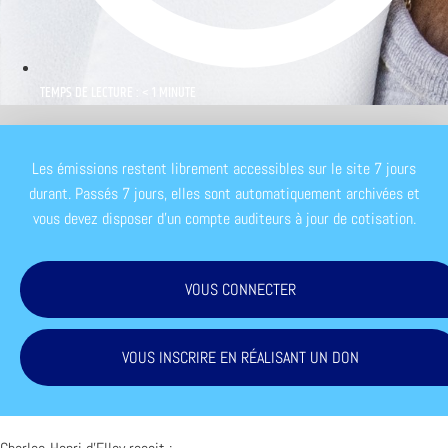
TEMPS DE LECTURE : < 1 MINUTE
Les émissions restent librement accessibles sur le site 7 jours
durant. Passés 7 jours, elles sont automatiquement archivées et
vous devez disposer d'un compte auditeurs à jour de cotisation.
VOUS CONNECTER
VOUS INSCRIRE EN RÉALISANT UN DON