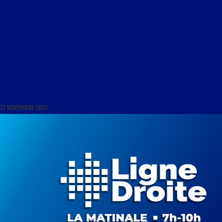
RESTONS COURTOIS DU 27 NOVEMBRE 2025 : « DARMANIN ET LA PRISON : GRANDE COM OU
BON SENS ? ; BUDGET : LE CIRQUE ; TAXE FONCIÈRE ; MACRON ET LES MÉDIAS : LE RETOUR DE
L’EXTRÊME CENTRE ? UN SUJET D’ACTU BRÛLANT »
27 NOVEMBRE 2025