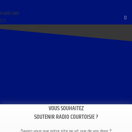
LIBRE JOURNAL DES SCOUTS DU 8 AVRIL 2012 : « FRANCE-CROATIE, UNE LONGUE HISTOIRE »
13 AOÛT 2025
VOUS SOUHAITEZ
SOUTENIR RADIO COURTOISIE ?
Saviez-vous que notre site ne vit que de vos dons ?