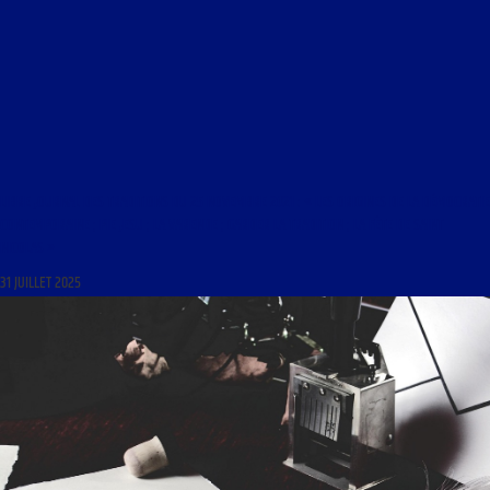
LIBRE JOURNAL DES TRADITIONS DU 25 NOVEMBRE 2021 : « LES ORIGINES DE LA DÉMOCRATIE
CONTEMPORAINE ; PIE JESU ; LA VARENDE ; GARDER LA TRADITION ; LA FÊTE DE SAINT
NICOLAS »
31 JUILLET 2025