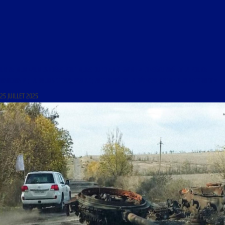
LIBRE JOURNAL DES IDÉES POLITIQUES DU 13 AOÛT 2010 : « L’INSÉCURITÉ ET LA POLICE
NATIONALE ; LA BOURSE TOCQUEVILLE ; ACTUALITÉ DE LA RÉINFORMATION SUR INTERNET »
25 JUILLET 2025