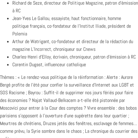
Richard de Seze, directeur de
Politique Magazine
, patron d’émission
à
RC
Jean-Yves Le Gallou, essayiste, haut fonctionnaire, homme
politique français, co-fondateur de
l’Institut Iliade
, président de
Polemia
Arthur de Watrigant, co-fondateur et directeur de la rédaction du
magazine
L’Incorrect,
chroniqueur sur
Cnews
Charles-Henri d’Elloy, écrivain, chroniqueur, patron d’émission à
RC
Corentin Dugast, influenceur catholique
Thèmes : « Le rendez-vous politique de la réinformation : Alerte : Aurore
Bergé profite de l’été pour confier la surveillance d’Internet aux LGBT et
SOS Racisme ; Bayrou : Suffit-il de supprimer nos jours fériés pour faire
des économies ? Najat Vallaud-Belkacem a-t-elle été pistonnée par
Moscovici pour entrer à la Cour des comptes ? Vivre ensemble : des bobos
parisiens s’opposent à l’ouverture d’une supérette dans leur quartier ;
Meurtres de chrétiens, Druzes jetés des fenêtres, esclavage de femmes…
comme prévu, la Syrie sombre dans le chaos ; La chronique du courrier des