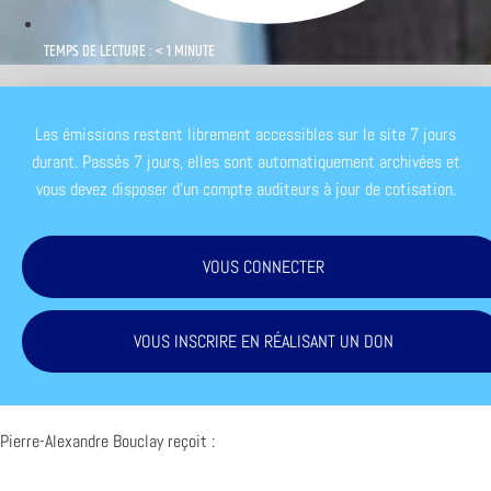
TEMPS DE LECTURE : < 1 MINUTE
Les émissions restent librement accessibles sur le site 7 jours
durant. Passés 7 jours, elles sont automatiquement archivées et
vous devez disposer d'un compte auditeurs à jour de cotisation.
VOUS CONNECTER
VOUS INSCRIRE EN RÉALISANT UN DON
Pierre-Alexandre Bouclay reçoit :