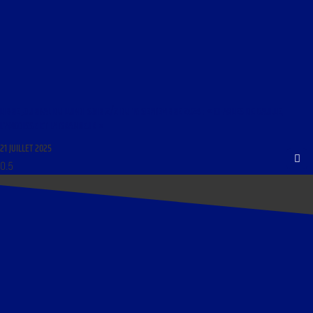
LIBRE JOURNAL DU LUNDI SOIR 2/2 DU 16 SEPTEMBRE 2024 : « CHARLES DE GAULLE,
L’ANGOISSE ET LA GRANDEUR »
21 JUILLET 2025