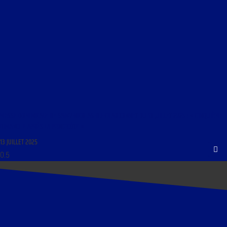
MESSE DOMINICALE DE SAINT-NICOLAS-DU-CHARDONNET DU 13 JUILLET 2025 : « CINQUIÈME
DIMANCHE APRÈS LA PENTECÔTE »
13 JUILLET 2025