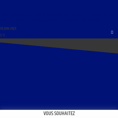
LANGUE FRANÇAISE JOYAU DE NOTRE PATRIMOINE DU 11 MAI 1998 : « LE PRONOM INDÉFINI «
ON » ; « IL SEMBLE QUE » : MODE À EMPLOYER ; CHRONIQUE DU VOCABULAIRE »
30 JUIN 2025
VOUS SOUHAITEZ