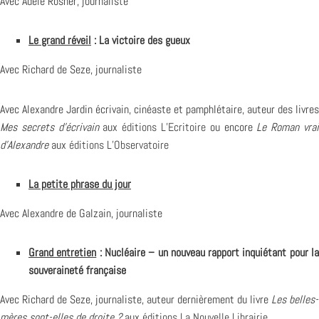
Avec Adèle Rosner, journaliste
Le grand réveil
: La victoire des gueux
Avec Richard de Seze, journaliste
Avec Alexandre Jardin écrivain, cinéaste et pamphlétaire, auteur des livres
Mes secrets d’écrivain
aux
éditions L’Ecritoire
ou encore
Le Roman vra
d’Alexandre
aux
éditions L’Observatoire
La petite phrase du jour
Avec Alexandre de Galzain, journaliste
Grand entretien
: Nucléaire – un nouveau rapport inquiétant pour l
souveraineté française
Avec Richard de Seze, journaliste, auteur dernièrement du livre
Les belles-
mères sont-elles de droite ?
aux
éditions La Nouvelle Librairie