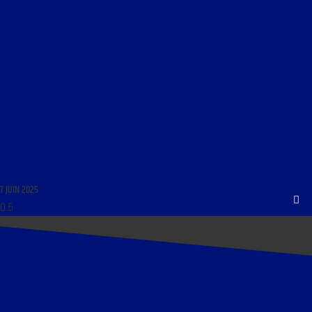
PLANCHES, CASES ET BULLES DU 16 SEPTEMBRE 2023 : « LA BANDE DESSINÉE EST-ELLE UN
ART ? »
7 JUIN 2025