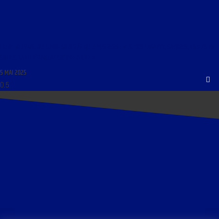
LIBRE JOURNAL DU LUNDI SOIR 2/2 DU 5 MAI 2025 : « ALEXIS LEGAYET, SATYRES, FABLES ET
SOTIES, LA LITTÉRATURE COMME ARME »
5 MAI 2025