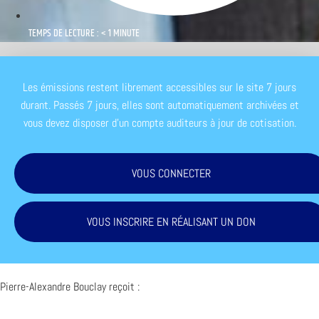
TEMPS DE LECTURE : < 1 MINUTE
Les émissions restent librement accessibles sur le site 7 jours
durant. Passés 7 jours, elles sont automatiquement archivées et
vous devez disposer d'un compte auditeurs à jour de cotisation.
VOUS CONNECTER
VOUS INSCRIRE EN RÉALISANT UN DON
Pierre-Alexandre Bouclay reçoit :