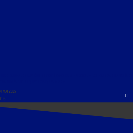
LIBRE JOURNAL DE LUMIÈRE DE L’ESPÉRANCE DU 4 MAI 2025 : « LES NOUVEAUX BAPTISÉS ET
CONFIRMÉS CATHOLIQUES DE PÂQUES 2025 »
4 MAI 2025