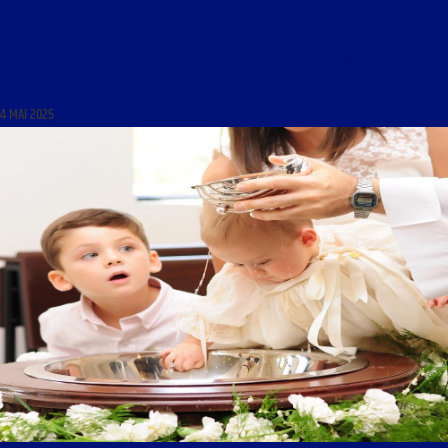
CHANT GRÉGORIEN DU 4 MAI 2025 : « DEUXIÈME DIMANCHE APRÈS PÂQUES ; KYRIALE I (LUX
ET ORIGO) ET CREDO V ; MOTET, RÉPONS, HYMNE DES VÊPRES ET ANTIENNE MARIALE DU
TEMPS PASCAL »
4 MAI 2025