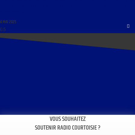
ET ORIGO) ET CREDO V ; MOTET, RÉPONS, HYMNE DES VÊPRES ET ANTIENNE MARIALE DU
TEMPS PASCAL »
4 MAI 2025
VOUS SOUHAITEZ
SOUTENIR RADIO COURTOISIE ?