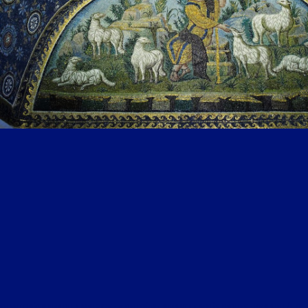
CHANT GRÉGORIEN DU 4 MAI 2025 : « DEUXIÈME DIMANCHE APRÈS PÂQUES ; KYRIALE I (LUX