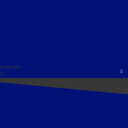
LIBRE JOURNAL DU NUMÉRIQUE DU 27 AVRIL 2025 : « COMMENT LE NUMÉRIQUE, ENTRE
RÉSEAUX SOCIAUX, I.A., JEUX VIDÉO ET NOUVELLES TECHNOLOGIES FAÇONNE-T-IL LES DÉBATS
SUR L’IDENTITÉ, LA RÉINFORMATION ET LA SOUVERAINETÉ CULTURELLE EN FRANCE ET EN
EUROPE ? »
27 AVRIL 2025