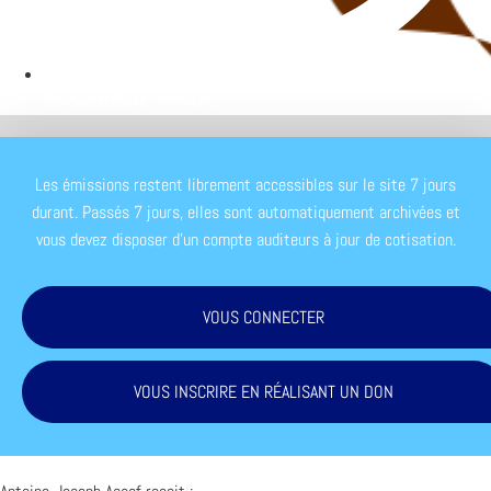
TEMPS DE LECTURE : < 1 MINUTE
Les émissions restent librement accessibles sur le site 7 jours
durant. Passés 7 jours, elles sont automatiquement archivées et
vous devez disposer d'un compte auditeurs à jour de cotisation.
VOUS CONNECTER
VOUS INSCRIRE EN RÉALISANT UN DON