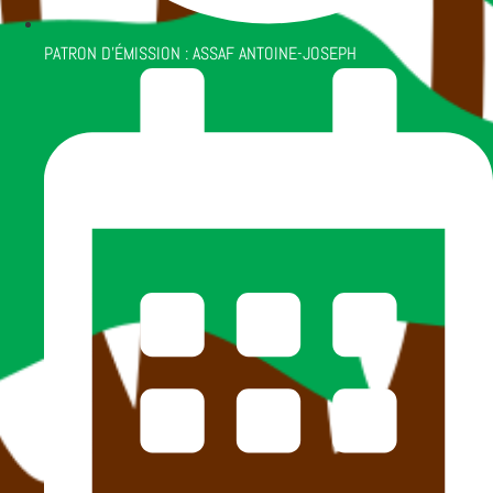
PATRON D'ÉMISSION :
ASSAF ANTOINE-JOSEPH