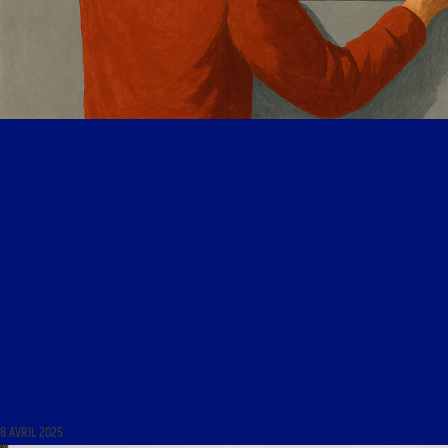
LIBRE JOURNAL DES BEAUX-ARTS DU 8 AVRIL 2025 : « THÉODORE, DESSIN, PEINTURE, 2D, 3D,
UNE VIE QUI SERA DÉSORMAIS DÉDIÉ À L’ART »
8 AVRIL 2025