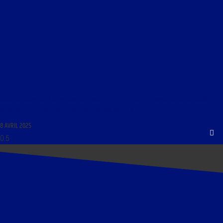
LIBRE JOURNAL DE LA RÉACTION DU 8 AVRIL 2025 : « L’EGLISE DEMAIN, POUR UNE VRAIE
RÉFORME ; PEUT-ON ÊTRE CHRÉTIEN ET DÉMOCRATE ? »
8 AVRIL 2025