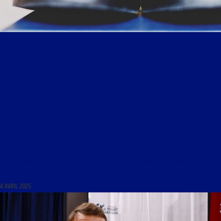
LIBRE JOURNAL DES ARTISANS 1/1 DU 4 AVRIL 2025 : « ITINÉRAIRES D’ÉLÉGANCE : LES
SOULIERS »
4 AVRIL 2025