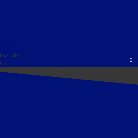
LIBRE JOURNAL DE GÉOPOLITIQUE PROFONDE DU 5 AVRIL 2025 : « FRANCE : LE DÉSASTRE
PERMANENT »
5 AVRIL 2025