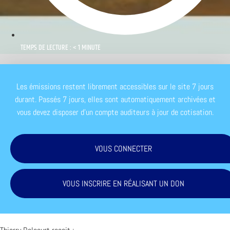
TEMPS DE LECTURE : < 1 MINUTE
Les émissions restent librement accessibles sur le site 7 jours
durant. Passés 7 jours, elles sont automatiquement archivées et
vous devez disposer d'un compte auditeurs à jour de cotisation.
VOUS CONNECTER
VOUS INSCRIRE EN RÉALISANT UN DON