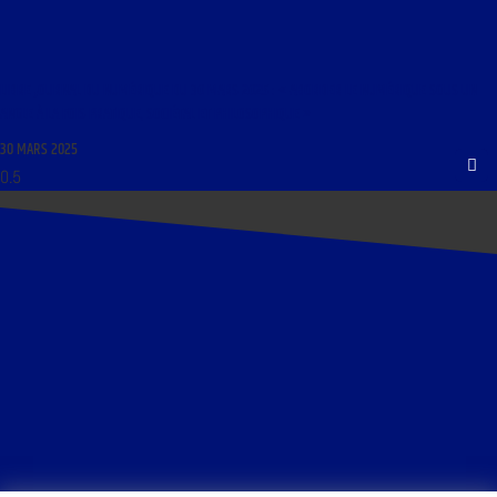
LIBRE JOURNAL DU NUMÉRIQUE DU 30 MARS 2025 : « ABORDER LE NUMÉRIQUE SOUS UN
ANGLE À LA FOIS PRATIQUE, SOCIÉTAL ET PHILOSOPHIQUE »
30 MARS 2025