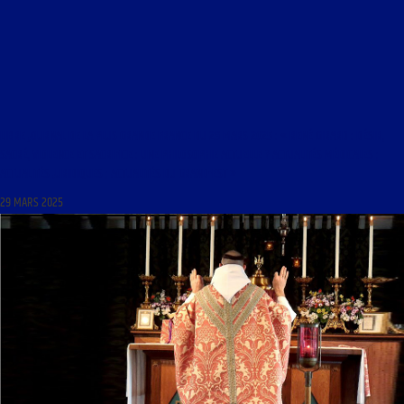
LIBRE JOURNAL DE LA PLUS GRANDE FRANCE DU 29 MARS 2025 : « RENÉ GIRARD : DÉSIR,
SACRÉ, VIOLENCE ET SACRIFICE : UNE PHILOSOPHIE ACTUELLE ? ACTUALITÉS MÉDICALES ;
ACTUALITÉS JURIDIQUES ; ACTUALITÉS DU GRAND-EST »
29 MARS 2025