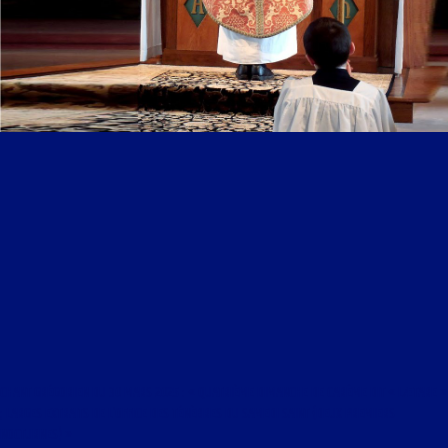
CHANT GRÉGORIEN DU 30 MARS 2025 : « QUATRIÈME DIMANCHE DE CARÊME DIT « LÆTARE »
; LARGES EXTRAITS DE L’OFFICE DES TÉNÈBRES DU SAMEDI SAINT (DEUX PREMIERS
NOCTURNES) »