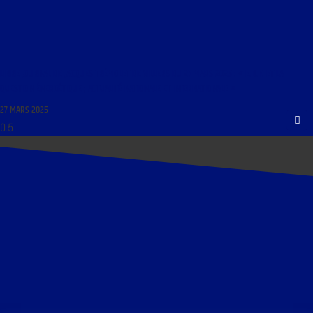
LIBRE JOURNAL DE JACQUES TRÉMOLET DE VILLERS DU 27 MARS 2025 : « E.D.F. ET LA
QUESTION ÉNERGÉTIQUE ; ACTUALITÉ NATIONALE ET INTERNATIONALE »
27 MARS 2025