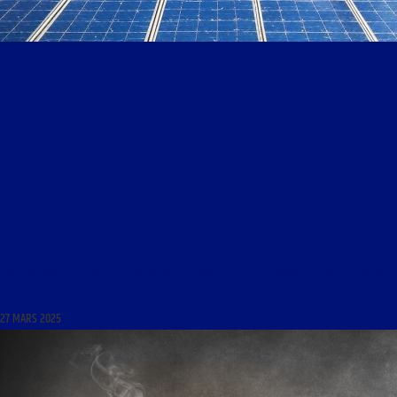
LIBRE JOURNAL DES ENTREPRENEURS DU 27 MARS 2025 : « CRÉATION ET DÉVELOPPEMENT
D’UNE ACTIVITÉ D’ÉNERGIES RENOUVELABLES BASÉE AUX ANTILLES »
27 MARS 2025