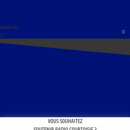
CHANT GRÉGORIEN DU 9 MARS 2025 : « PREMIER DIMANCHE DE CARÊME ; TROIS VERSIONS
DE ASPERGES ME, KYRIALE XVII, CANTIQUE ATTENDE DOMINE »
9 MARS 2025
VOUS SOUHAITEZ
SOUTENIR RADIO COURTOISIE ?