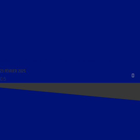
MAGNIFICAT DU 23 FÉVRIER 2025 : « LE CHRIST ; LE MONT-SAINT-MICHEL »
23 FÉVRIER 2025