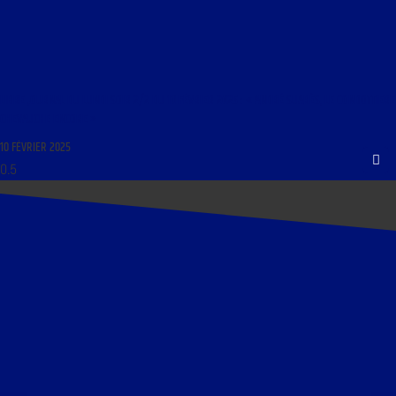
LIBRE JOURNAL DU LUNDI SOIR 2/2 DU 10 FÉVRIER 2025 : « ANDRÉ SUARÈS, LE CONDOTTIERE
CHEVAUCHE ENCORE »
10 FÉVRIER 2025