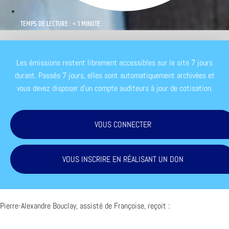
TEMPS DE LECTURE : < 1 MINUTE
Les émissions restent librement accessibles sur le site 7 jours
durant. Passés 7 jours, elles sont automatiquement archivées et
vous devez disposer d'un compte auditeurs à jour de cotisation.
VOUS CONNECTER
VOUS INSCRIRE EN RÉALISANT UN DON
Pierre-Alexandre Bouclay, assisté de Françoise, reçoit :