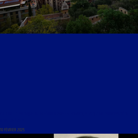
CULTURE ET POLITIQUE DU 10 FÉVRIER 2025 : « MONACO, PLUS QU’UNE PRINCIPAUTÉ DE
RÊVE, UN ÉTAT »
10 FÉVRIER 2025