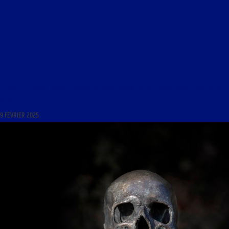
CHANT GRÉGORIEN DU 9 FÉVRIER 2025 : « CINQUIÈME DIMANCHE APRÈS L’ÉPIPHANIE ;
CHANTS À LA SAINTE VIERGE : RÉPONS DE PROCESSION, MESSE « SALVE SANCTA PARENS »,
VÊPRES »
9 FÉVRIER 2025