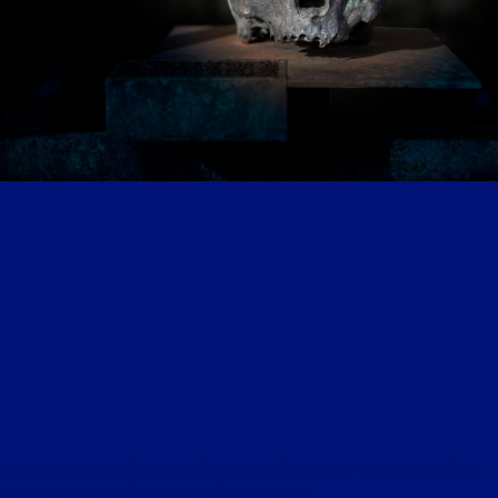
LIBRE JOURNAL DE LUMIÈRE DE L’ESPÉRANCE DU 9 FÉVRIER 2025 : « LES FINS DERNIÈRES,
QUE M’ARRIVE-T-IL IMMÉDIATEMENT APRÈS MA MORT ? »