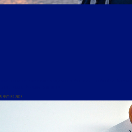
LIBRE JOURNAL DE LA RÉSISTANCE FRANÇAISE DU 5 FÉVRIER 2025 : « L’ÉPOPÉE AMÉRICAINE
EST DE RETOUR, RÉVEILLONS LA NOTRE ! »
5 FÉVRIER 2025