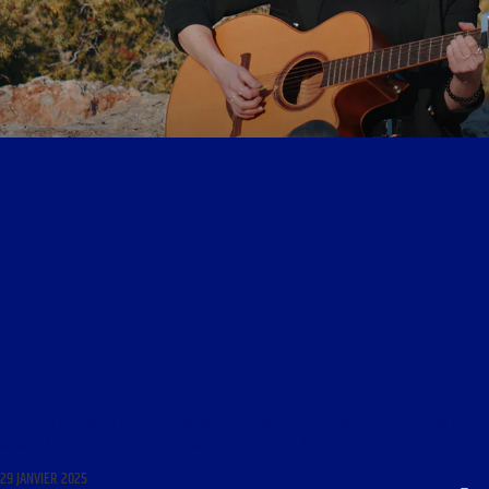
RCMAG DU 29 JANVIER 2025 : « CHRONIQUE CULTURE POP’ ; CE SOIR ON SORT OU PAS ? ;
RETOUR SUR L’ACTU : ETRE FEMME, ARTISTE ET PATRIOTE AUJOURD’HUI »
29 JANVIER 2025