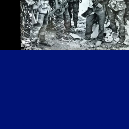
LIBRE JOURNAL DES ÉDITEURS DU 11 SEPTEMBRE 2015 : « AVENTURES AFRICAINES »