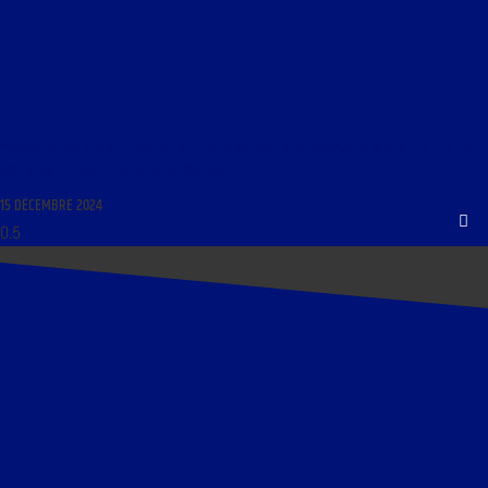
MAGNIFICAT DU 15 DÉCEMBRE 2024 : « LA THÉOLOGIE DE PROSPÉRITÉ EN TANT QUE PRÉJUGÉ ;
UNE BRÈVE HISTOIRE DE FRANCIS POULENC »
15 DÉCEMBRE 2024