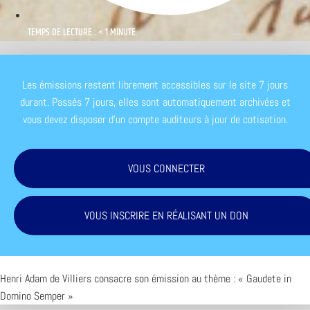
TEMPS DE LECTURE : < 1 MINUTE
Les émissions restent librement accessibles sur le site 7 jours
durant. Passés 7 jours, elles sont automatiquement archivées et
vous devez disposer d'un compte auditeurs à jour de cotisation.
VOUS CONNECTER
VOUS INSCRIRE EN RÉALISANT UN DON
Henri Adam de Villiers consacre son émission au thème : « Gaudete in
Domino Semper »