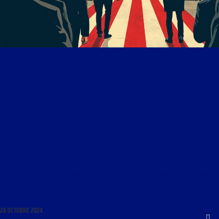
LIBRE JOURNAL DE LA SOUVERAINETÉ DU 24 OCTOBRE 2024 : « A LA VEILLE DE L’ÉLECTION
PRÉSIDENTIELLE AMÉRICAINE, HISTOIRE ET ENJEUX DE LA POLITIQUE ÉTRANGÈRE DES ETATS-
UNIS »
24 OCTOBRE 2024