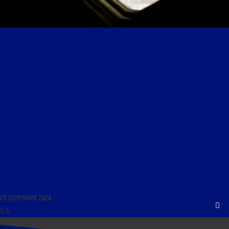
MAGNIFICAT DU 29 SEPTEMBRE 2024 : « MARC 9.38-43, 45, 47-48 « ILS NE SONT PAS DE
NOTRE SYNAGOGUE » ET « À PROPOS DE LA TENTATION » ; L’ÉVANGILE DE L’ENFANCE DE
JÉSUS »
29 SEPTEMBRE 2024