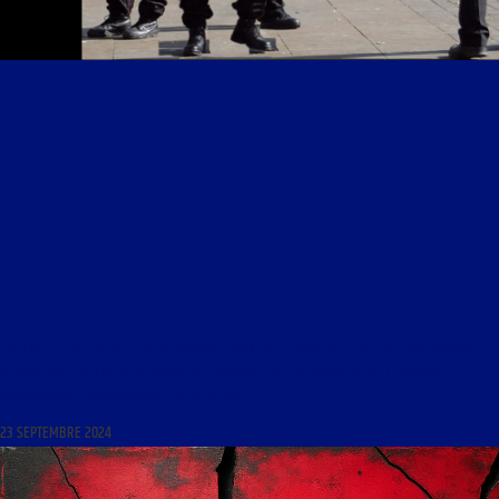
CULTURE ET POLITIQUE DU 23 SEPTEMBRE 2024 : « LE ROYAUME-UNI : LA RÉPRESSION DES
AUTOCHTONES QUI NE VEULENT PAS DISPARAÎTRE ; LES DÉFENSEURS DE L’IDENTITÉ
EUROPÉENNE : SOUMISSION OU RÉPRESSION »
23 SEPTEMBRE 2024