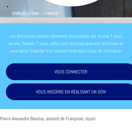
TEMPS DE LECTURE : < 1 MINUTE
Les émissions restent librement accessibles sur le site 7 jours
durant. Passés 7 jours, elles sont automatiquement archivées et
vous devez disposer d'un compte auditeurs à jour de cotisation.
VOUS CONNECTER
VOUS INSCRIRE EN RÉALISANT UN DON
Pierre-Alexandre Bouclay, assisté de Françoise, reçoit :