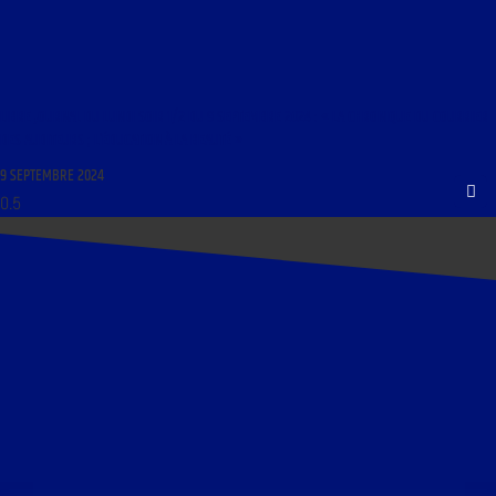
LIBRE JOURNAL DU LUNDI SOIR 1/2 DU 9 SEPTEMBRE 2024 : « LA CHRONIQUE DU COURRIER
DES AUDITEURS ; L’ÉDUCATION À LA BEAUTÉ »
9 SEPTEMBRE 2024