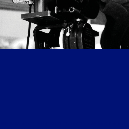
LIBRE JOURNAL DE LA DOUCEUR DE VIVRE DU 20 JUILLET 2018 : « ITINÉRAIRES D’UN GRAND