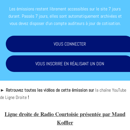
Les émissions restent librement accessibles sur le site 7 jours
durant. Passés 7 jours, elles sont automatiquement archivées et
vous devez disposer d'un compte auditeurs à jour de cotisation.
VOUS CONNECTER
VOUS INSCRIRE EN RÉALISANT UN DON
► Retrouvez toutes les vidéos de cette émission sur
la chaîne YouTube
de Ligne Droite
!
Ligne droite de Radio Courtoisie présentée par Maud
Koffler