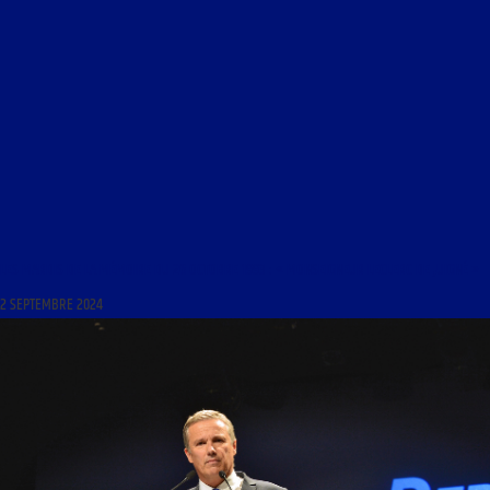
LES MARDIS DE LA MÉMOIRE DU 26 OCTOBRE 1993 : « MONSEIGNEUR LECLERC DE JUIGNÉ »
2 SEPTEMBRE 2024