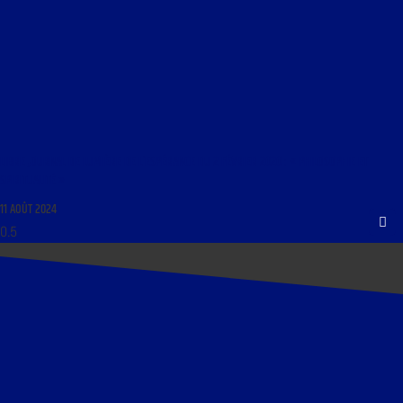
LIBRE JOURNAL DE LUMIÈRE DE L’ESPÉRANCE DU 2 FÉVRIER 2020 : « PHILOSOPHIE ET
SPIRITUALITÉ »
11 AOÛT 2024