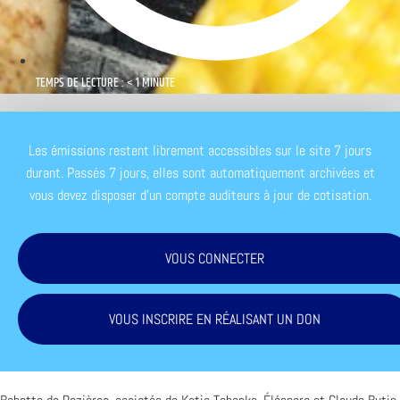
TEMPS DE LECTURE : < 1 MINUTE
Les émissions restent librement accessibles sur le site 7 jours
durant. Passés 7 jours, elles sont automatiquement archivées et
vous devez disposer d'un compte auditeurs à jour de cotisation.
VOUS CONNECTER
VOUS INSCRIRE EN RÉALISANT UN DON