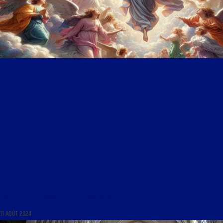
CHANT GRÉGORIEN DU 11 AOÛT 2024 : « DOUZIÈME DIMANCHE APRÈS LA PENTECÔTE ; FÊTE DE
L’ASSOMPTION DE LA SAINTE VIERGE DU 15 AOÛT »
11 AOÛT 2024