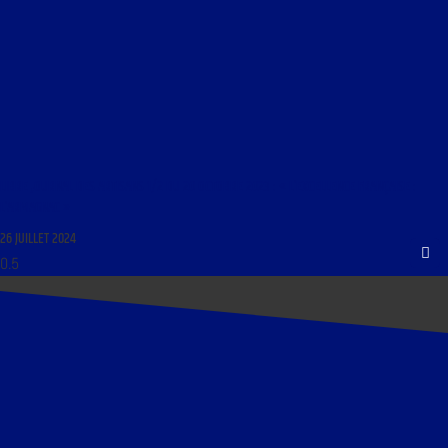
LIBRE JOURNAL DES ARTISANS 1/2 DU 20 OCTOBRE 2023 : « L’EXCELLENCE FRANÇAISE :
L’ARMAGNAC »
26 JUILLET 2024