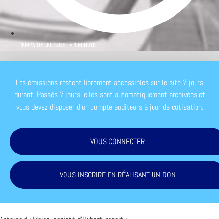
TEMPS DE LECTURE : < 1 MINUTE
Les émissions restent librement accessibles sur le site 7 jours
durant. Passés 7 jours, elles sont automatiquement archivées et
vous devez disposer d'un compte auditeurs à jour de cotisation.
VOUS CONNECTER
VOUS INSCRIRE EN RÉALISANT UN DON