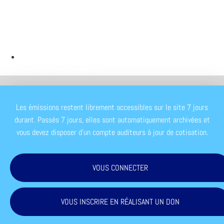
TEMPS DE LECTURE : < 1 MINUTE
Les émissions restent librement accessibles sur le site 7 jours
durant. Passés 7 jours, elles sont automatiquement archivées et
vous devez disposer d'un compte auditeurs à jour de cotisation.
VOUS CONNECTER
VOUS INSCRIRE EN RÉALISANT UN DON