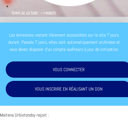
TEMPS DE LECTURE : < 1 MINUTE
Les émissions restent librement accessibles sur le site 7 jours
durant. Passés 7 jours, elles sont automatiquement archivées et
vous devez disposer d'un compte auditeurs à jour de cotisation.
VOUS CONNECTER
VOUS INSCRIRE EN RÉALISANT UN DON
Maitena Urbistondoy reçoit :