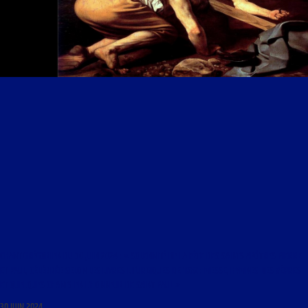
CHANT GRÉGORIEN DU 30 JUIN 2024 : « SOLENNITÉ DE LA FÊTE DES SAINTS APÔTRES PIERRE
ET PAUL, CÉLÉBRÉE SELON LES LIVRES LITURGIQUES DE 1962 : MESSE, HYMNES DES VÊPRES
ET QUELQUES CHANTS EN L’HONNEUR DE SAINT PAUL »
30 JUIN 2024