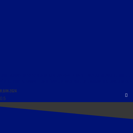
LIBRE JOURNAL DE SALSA BERTIN DU 8 JUIN 2024 : « ON FILE TOUS AU GRENIER DU RIRE ; LA
FÊTE DU VIVRE AUTONOME ; UN THÉRAPEUTE NOUS PARLE DE L’ORIGINE DES CONSCIENCES »
8 JUIN 2024