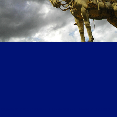
POPULAIRE, VOUS AVEZ DIT POPULAIRE ? DU 7 MAI 2024 : « LE RWANDA ET LES GUERRES
D’AUJOURD’HUI »