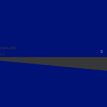
ANTHOLOGIE DE LA CRÉATION DU 11 AVRIL 2024 : « LA SITUATION ÉNERGÉTIQUE DE LA
FRANCE »
11 AVRIL 2024