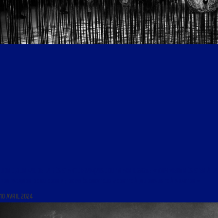
LIBRE JOURNAL DE LA RÉSISTANCE FRANÇAISE DU 10 AVRIL 2024 : « COMMENT RÉSISTER À LA
PROPAGANDE DE GUERRE ? ; DE PRÉSENTATEUR VEDETTE À JOURNALISTE À ABATTRE »
10 AVRIL 2024