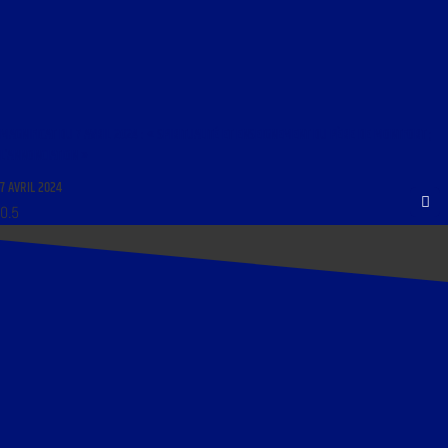
MAGNIFICAT DU 7 AVRIL 2024 : « SPIRITUALITÉ ET ENSEIGNEMENT DU PÈRE DE MONTFORT ;
L’ANNONCIATION »
7 AVRIL 2024