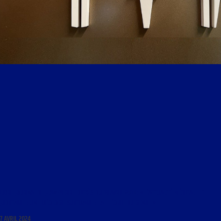
LIBRE JOURNAL DE JEAN-PIERRE DICKÈS DU 18 AVRIL 2010 : « L’ACTUALITÉ MÉDICALE ET
JUDICIAIRE ; UNE IDÉOLOGIE SUICIDAIRE : LA THÉORIE DU GENRE »
7 AVRIL 2024