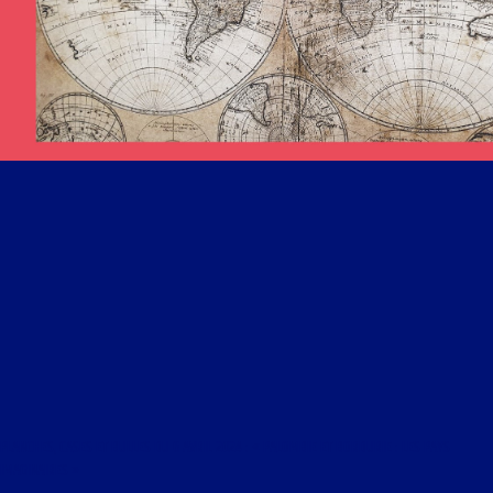
PLANCHES, CASES ET BULLES DU 6 AVRIL 2024 : « PALOMBIE ET BORDURIE : LES PAYS
IMAGINAIRES »