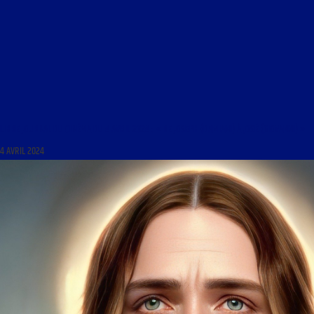
LIBRE JOURNAL DU CINÉMA DU 4 AVRIL 2024 : « DE JOSEPH (DAMIANI) À JOSÉ (GIOVANNI) »
4 AVRIL 2024