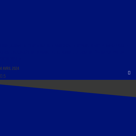
LIBRE JOURNAL DE CHRÉTIENTÉ DU 4 AVRIL 2024 : « RÉPONSE À MICHEL ONFRAY SUR LE
CHRIST ; ACTUALITÉS DE LA FRANCE ET DU MONDE ; LA CRISE DE L’ÉGLISE VUE PAR UN
SOCIOLOGUE »
4 AVRIL 2024