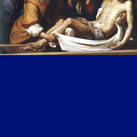
CHANT GRÉGORIEN DU 31 MARS 2024 : « FÊTE DE PÂQUES : VEILLÉE PASCALE ; MESSE DU