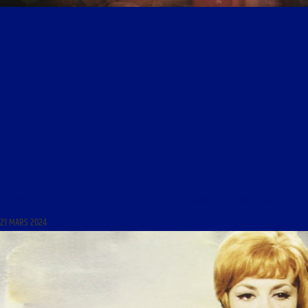
LIBRE JOURNAL DES LITTÉRATURES DU 21 MARS 2024 : « LE VOYAGE EN ORIENT EN
LITTÉRATURE ; L’ADAPTATION CINÉMATOGRAPHIQUE ET LA POÉTIQUE DE TOM CRUISE »
21 MARS 2024