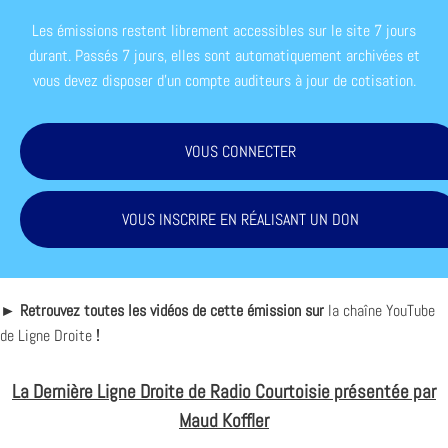
Les émissions restent librement accessibles sur le site 7 jours
durant. Passés 7 jours, elles sont automatiquement archivées et
vous devez disposer d'un compte auditeurs à jour de cotisation.
VOUS CONNECTER
VOUS INSCRIRE EN RÉALISANT UN DON
► Retrouvez toutes les vidéos de cette émission sur
la chaîne YouTube
de Ligne Droite
!
La Dernière Ligne Droite de Radio Courtoisie présentée par
Maud Koffler