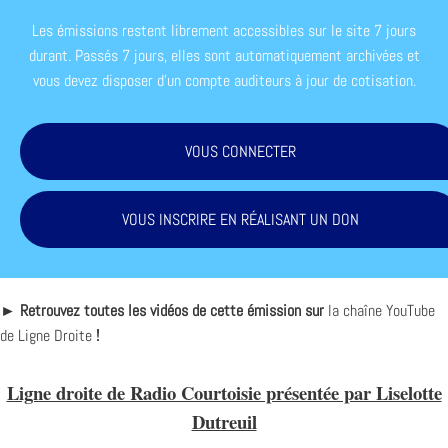
Les émissions restent librement accessibles sur le site 7 jours
durant. Passés 7 jours, elles sont automatiquement archivées et
vous devez disposer d'un compte auditeurs à jour de cotisation.
VOUS CONNECTER
VOUS INSCRIRE EN RÉALISANT UN DON
► Retrouvez toutes les vidéos de cette émission sur
la chaîne YouTube
de Ligne Droite
!
Ligne droite de Radio Courtoisie présentée par Liselotte
Dutreuil